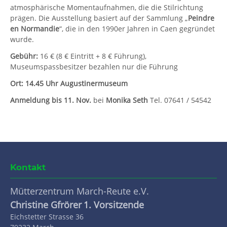
atmosphärische Momentaufnahmen, die die Stilrichtung
prägen. Die Ausstellung basiert auf der Sammlung „
Peindre
en Normandie
“, die in den 1990er Jahren in Caen gegründet
wurde.
Gebühr:
16 € (8 € Eintritt + 8 € Führung),
Museumspassbesitzer bezahlen nur die Führung
Ort:
14.45 Uhr Augustinermuseum
Anmeldung bis
11. Nov.
bei
Monika Seth
Tel. 07641 / 54542
Kontakt
Mütterzentrum March-Reute e.V.
Christine Gfrörer
1. Vorsitzende
Eichstetter Strasse 36